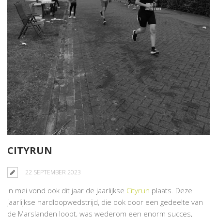
CITYRUN
22 SEPTEMBER 2023
In mei vond ook dit jaar de jaarlijkse
Cityrun
plaats. Deze
jaarlijkse hardloopwedstrijd, die ook door een gedeelte van
de Marslanden loopt, was wederom een enorm succes,