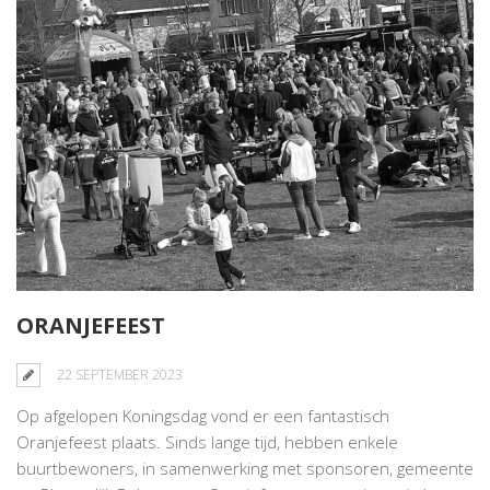
ORANJEFEEST
22 SEPTEMBER 2023
Op afgelopen Koningsdag vond er een fantastisch
Oranjefeest plaats. Sinds lange tijd, hebben enkele
buurtbewoners, in samenwerking met sponsoren, gemeente