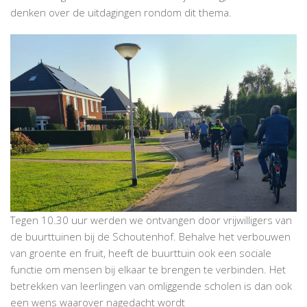
denken over de uitdagingen rondom dit thema.
Tegen 10.30 uur werden we ontvangen door vrijwilligers van
de buurttuinen bij de Schoutenhof. Behalve het verbouwen
van groente en fruit, heeft de buurttuin ook een sociale
functie om mensen bij elkaar te brengen te verbinden. Het
betrekken van leerlingen van omliggende scholen is dan ook
een wens waarover nagedacht wordt